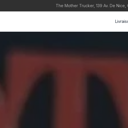
The Mother Trucker, 139 Av. De Nice,
Livrai
keyboard_double_arrow_down