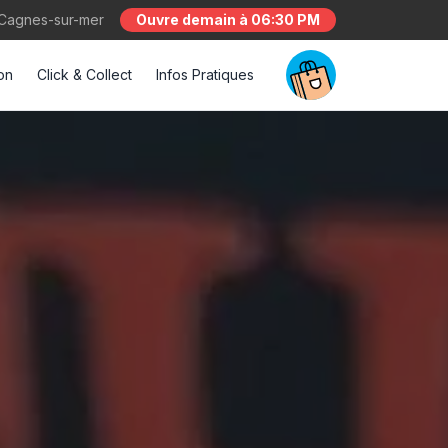
 Cagnes-sur-mer
Ouvre demain à 06:30 PM
son
Click & Collect
Infos Pratiques